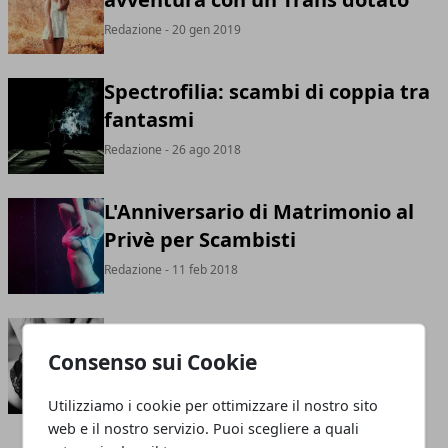
Redazione
- 20 gen 2019
Spectrofilia: scambi di coppia tra
fantasmi
Redazione
- 26 ago 2018
L'Anniversario di Matrimonio al
Privè per Scambisti
Redazione
- 11 feb 2018
Scambio di Coppia nella Notte
Consenso sui Cookie
Redazione
- 17 dic 2017
Utilizziamo i cookie per ottimizzare il nostro sito
web e il nostro servizio. Puoi scegliere a quali