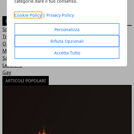
categorie dare il tuo consenso.
Cookie Policy
|
Privacy Policy
CATEGORIE
Scambio di Coppie
Personalizza
Tradimenti
Rifiuta Opzionali
Orgia
Masturbazione
Accetta Tutto
Sadomaso
Lesbiche
Gay
ARTICOLI POPOLARI