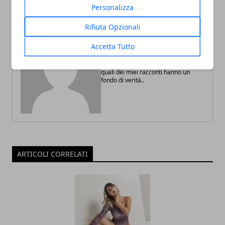
Personalizza
Rifiuta Opzionali
Redazione
Accetta Tutto
Amo scrivere storie di sesso reali e
di fantasia, nessuno scoprirà mai
quali dei miei racconti hanno un
fondo di verità..
ARTICOLI CORRELATI