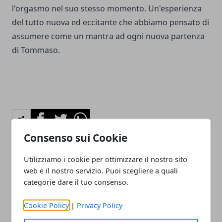
l'orgasmo nel suo stesso momento. Un'esperienza
del tutto nuova ed eccitante che abbiamo pensato di
assumere come un mantra ad ogni nuova partenza
di Tommaso.
Facebook
Twitter
Whatsapp
Consenso sui Cookie
Utilizziamo i cookie per ottimizzare il nostro sito
Articolo Precedente
Articolo Successivo
web e il nostro servizio. Puoi scegliere a quali
categorie dare il tuo consenso.
Il Richiamo della Chimica e
Riunione Scolastica di
del Sesso al Bar
Gruppo, in ricordo dei
vecchi tempi
Cookie Policy
|
Privacy Policy