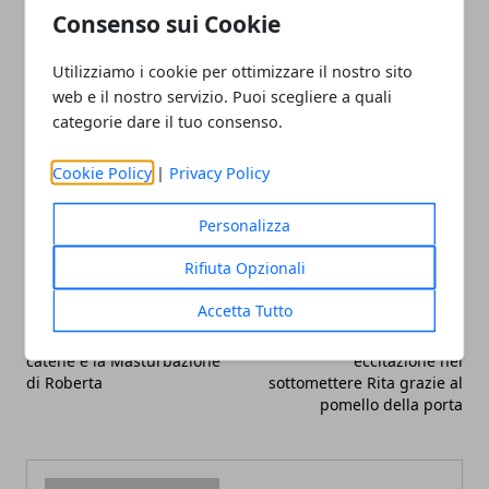
tentacoli con i quali avrei continuato a penetrarla in
Consenso sui Cookie
altre occasioni.
Utilizziamo i cookie per ottimizzare il nostro sito
web e il nostro servizio. Puoi scegliere a quali
categorie dare il tuo consenso.
Cookie Policy
|
Privacy Policy
Facebook
Twitter
Whatsapp
Personalizza
Rifiuta Opzionali
Accetta Tutto
Articolo Precedente
Articolo Successivo
Lo Schiavo Sessuale: le
Doorknob Shojo: la mia
catene e la Masturbazione
eccitazione nel
di Roberta
sottomettere Rita grazie al
pomello della porta